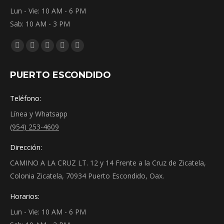
Lun - Vie: 10 AM - 6 PM
Sab: 10 AM - 3 PM
Encuéntranos en:
Facebook
YouTube
Instagram
Mail
Whatsapp
page
page
page
page
page
PUERTO ESCONDIDO
opens
opens
opens
opens
opens
in
in
in
in
in
Teléfono:
new
new
new
new
new
Línea y Whatsapp
window
window
window
window
window
(954) 253-4609
Dirección:
CAMINO A LA CRUZ LT. 12 y 14 Frente a la Cruz de Zicatela,
Colonia Zicatela, 70934 Puerto Escondido, Oax.
Horarios:
Lun - Vie: 10 AM - 6 PM