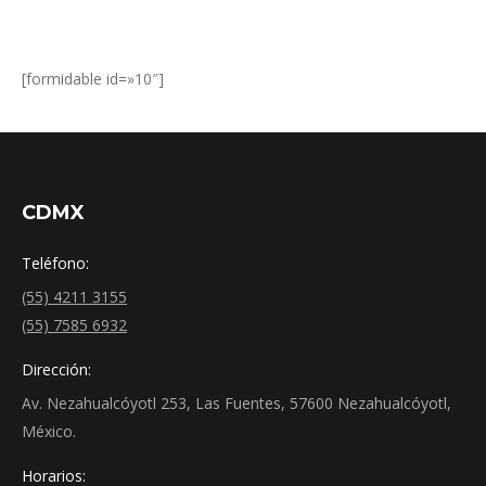
[formidable id=»10″]
CDMX
Teléfono:
(55) 4211 3155
(55) 7585 6932
Dirección:
Av. Nezahualcóyotl 253, Las Fuentes, 57600 Nezahualcóyotl,
México.
Horarios: