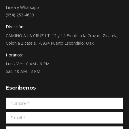
new
new
new
new
new
Línea y Whatsapp
window
window
window
window
window
(954) 253-4609
Dirección:
CAMINO A LA CRUZ LT. 12 y 14 Frente a la Cruz de Zicatela,
Colonia Zicatela, 70934 Puerto Escondido, Oax.
Horarios:
Lun - Vie: 10 AM - 6 PM
Sab: 10 AM - 3 PM
Escríbenos
Nombre *
E-mail *