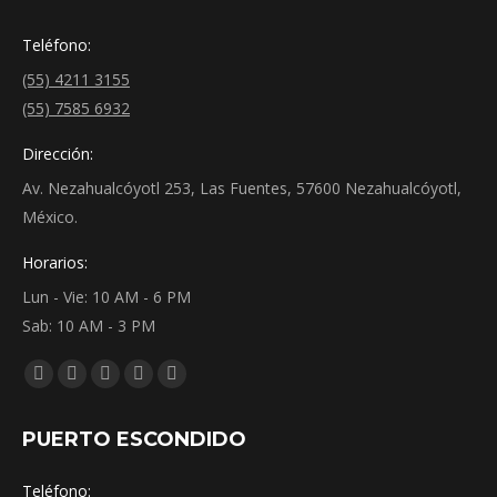
Teléfono:
(55) 4211 3155
(55) 7585 6932
Dirección:
Av. Nezahualcóyotl 253, Las Fuentes, 57600 Nezahualcóyotl,
México.
Horarios:
Lun - Vie: 10 AM - 6 PM
Sab: 10 AM - 3 PM
Encuéntranos en:
Facebook
YouTube
Instagram
Mail
Whatsapp
page
page
page
page
page
PUERTO ESCONDIDO
opens
opens
opens
opens
opens
in
in
in
in
in
Teléfono: