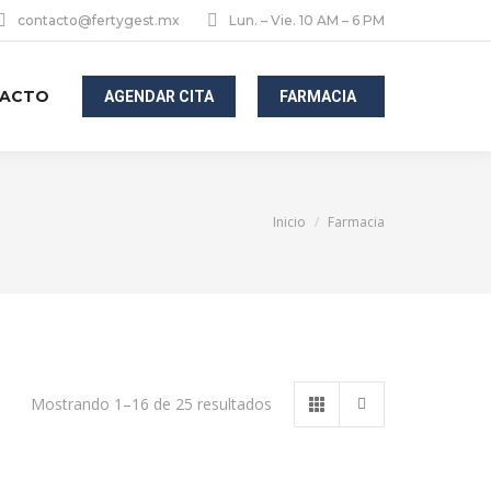
contacto@fertygest.mx
Lun. – Vie. 10 AM – 6 PM
ACTO
AGENDAR CITA
FARMACIA
Estás aquí:
Inicio
Farmacia
Mostrando 1–16 de 25 resultados