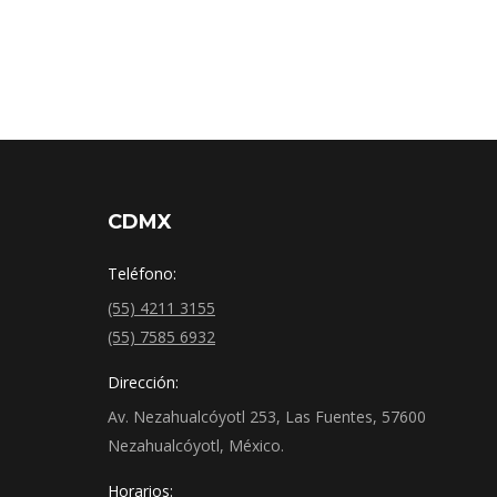
CDMX
Teléfono:
(55) 4211 3155
(55) 7585 6932
Dirección:
Av. Nezahualcóyotl 253, Las Fuentes, 57600
Nezahualcóyotl, México.
Horarios: