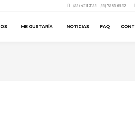
(55) 4211 3155 | (55) 7585 6932
ROS
ME GUSTARÍA
NOTICIAS
FAQ
CONT