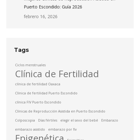
Puerto Escondido: Guía 2026
febrero 16, 2026
Tags
Ciclos menstruales
Clínica de Fertilidad
clínica de fertilidad Oaxaca
Clínica de fertilidad Puerto Escondido
clínica FIV Puerto Escondido
Clínicas de Reproducción Asistida en Puerto Escondido
Colposcopia
Días fértiles
elegir el sexo del bebé
Embarazo
embarazo asistido
embarazo por fiv
Epigenética