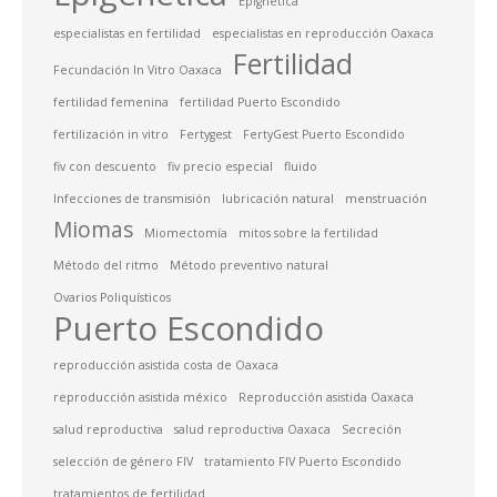
Epignética
especialistas en fertilidad
especialistas en reproducción Oaxaca
Fertilidad
Fecundación In Vitro Oaxaca
fertilidad femenina
fertilidad Puerto Escondido
fertilización in vitro
Fertygest
FertyGest Puerto Escondido
fiv con descuento
fiv precio especial
fluido
Infecciones de transmisión
lubricación natural
menstruación
Miomas
Miomectomía
mitos sobre la fertilidad
Método del ritmo
Método preventivo natural
Ovarios Poliquísticos
Puerto Escondido
reproducción asistida costa de Oaxaca
reproducción asistida méxico
Reproducción asistida Oaxaca
salud reproductiva
salud reproductiva Oaxaca
Secreción
selección de género FIV
tratamiento FIV Puerto Escondido
tratamientos de fertilidad