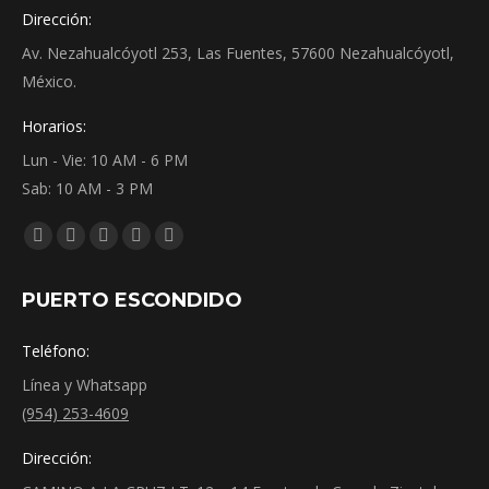
Dirección:
Av. Nezahualcóyotl 253, Las Fuentes, 57600 Nezahualcóyotl,
México.
Horarios:
Lun - Vie: 10 AM - 6 PM
Sab: 10 AM - 3 PM
Encuéntranos en:
Facebook
YouTube
Instagram
Mail
Whatsapp
page
page
page
page
page
PUERTO ESCONDIDO
opens
opens
opens
opens
opens
in
in
in
in
in
Teléfono:
new
new
new
new
new
Línea y Whatsapp
window
window
window
window
window
(954) 253-4609
Dirección: