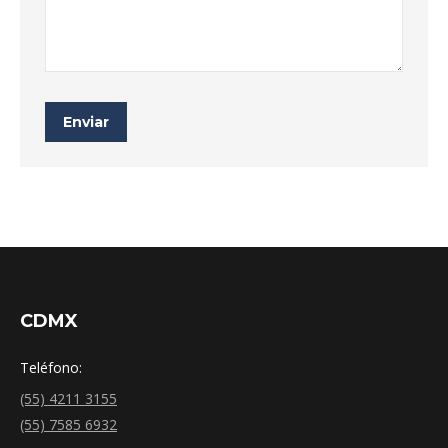
Enviar
CDMX
Teléfono:
(55) 4211 3155
(55) 7585 6932