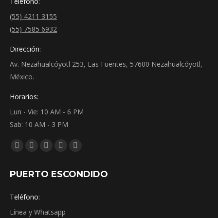
Teléfono:
(55) 4211 3155
(55) 7585 6932
Dirección:
Av. Nezahualcóyotl 253, Las Fuentes, 57600 Nezahualcóyotl,
México.
Horarios:
Lun - Vie: 10 AM - 6 PM
Sab: 10 AM - 3 PM
Encuéntranos en:
Facebook
YouTube
Instagram
Mail
Whatsapp
page
page
page
page
page
PUERTO ESCONDIDO
opens
opens
opens
opens
opens
in
in
in
in
in
Teléfono:
new
new
new
new
new
Línea y Whatsapp
window
window
window
window
window