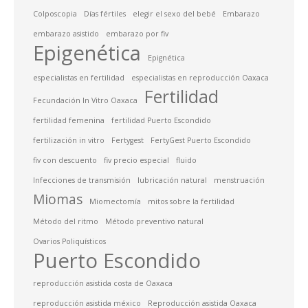
Colposcopia
Días fértiles
elegir el sexo del bebé
Embarazo
embarazo asistido
embarazo por fiv
Epigenética
Epignética
especialistas en fertilidad
especialistas en reproducción Oaxaca
Fertilidad
Fecundación In Vitro Oaxaca
fertilidad femenina
fertilidad Puerto Escondido
fertilización in vitro
Fertygest
FertyGest Puerto Escondido
fiv con descuento
fiv precio especial
fluido
Infecciones de transmisión
lubricación natural
menstruación
Miomas
Miomectomía
mitos sobre la fertilidad
Método del ritmo
Método preventivo natural
Ovarios Poliquísticos
Puerto Escondido
reproducción asistida costa de Oaxaca
reproducción asistida méxico
Reproducción asistida Oaxaca